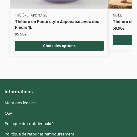
THÉIÈRE JAPONAISE
NOËL
Théière en Fonte style Japonaise avec des
Théière de 
Fleurs 1L
59.90
€
99.90
€
Choix des options
Informations
Mentions légales
CGV
Politique de confidentialité
Politique de retour et remboursement