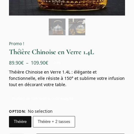
Promo !
Théière Chinoise en Verre 1.4L
89.90
€
–
109.90
€
-13%
Théière Chinoise en Verre 1.4L : élégante et
fonctionnelle, elle résiste à 150° et sublime votre infusion
tout en décorant votre table.
Profitez de 10% avec le code
mug10
No selection
OPTION
:
Théière
Théière + 2 tasses