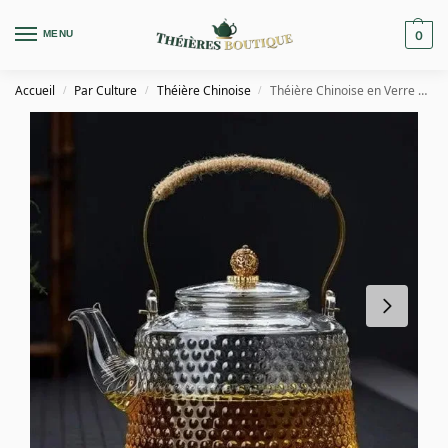
MENU
0
Accueil
Par Culture
Théière Chinoise
Théière Chinoise en Verre 1.4L
/
/
/