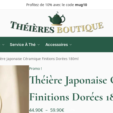
Profitez de 10% avec le code
mug10
e
Service À Thé
Accessoires
ière Japonaise Céramique Finitions Dorées 180ml
Promo !
Théière Japonaise
Finitions Dorées 
44.90
€
–
59.90
€
-17%