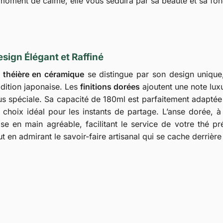
 moment de calme, elle vous séduira par sa beauté et sa fonc
sign Élégant et Raffiné
a
théière en céramique
se distingue par son design unique
adition japonaise. Les
finitions dorées
ajoutent une note lux
us spéciale. Sa capacité de 180ml est parfaitement adaptée
 choix idéal pour les instants de partage. L’anse dorée, à 
ise en main agréable, facilitant le service de votre thé 
ut en admirant le savoir-faire artisanal qui se cache derrière