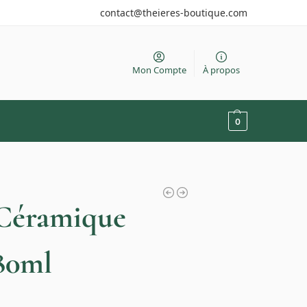
contact@theieres-boutique.com
Mon Compte
À propos
0
 Céramique
180ml