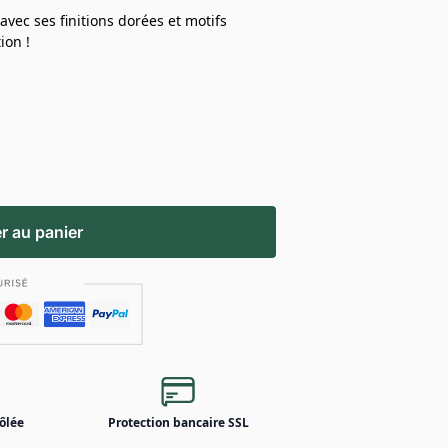
vec ses finitions dorées et motifs
ion !
r au panier
ôlée
Protection bancaire SSL