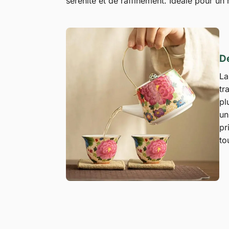
sérénité et de raffinement. Idéale pour un
De
L
tr
pl
un
pr
to