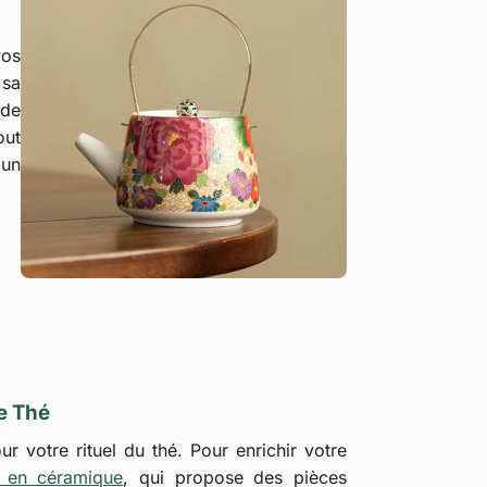
vos
 sa
 de
out
 un
e Thé
 votre rituel du thé. Pour enrichir votre
e en céramique
, qui propose des pièces