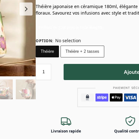
Théière japonaise en céramique 180ml, élégante a
floraux. Savourez vos infusions avec style et tradit
Profitez de 10% avec le code
mug10
No selection
OPTION
:
Théière
Théière + 2 tasses
Ajoute
Livraison rapide
Qualité contr