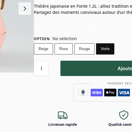
Théière Japonaise en Fonte 1.2L : alliez tradition
Partagez des moments conviviaux autour d’un thé
Profitez de 10% avec le code
mug10
No selection
OPTION
:
Beige
Rose
Rouge
Verte
Ajoute
Livraison rapide
Qualité contr