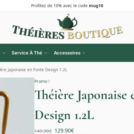
Profitez de 10% avec le code
mug10
e
Service À Thé
Accessoires
ère Japonaise en Fonte Design 1.2L
Promo !
Théière Japonaise 
Design 1.2L
129.90
€
149.90
€
-13%