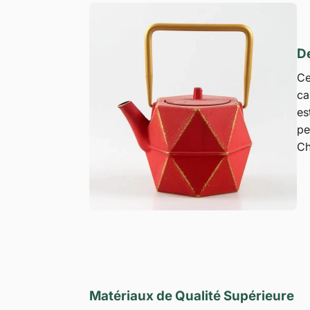
De
Ce
ca
es
pe
Ch
Matériaux de Qualité Supérieure