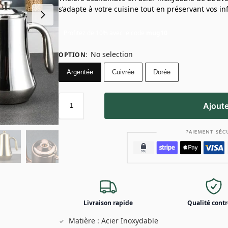
s’adapte à votre cuisine tout en préservant vos in
Profitez de 10% avec le code
mug10
No selection
OPTION
:
Argentée
Cuivrée
Dorée
Ajoute
Livraison rapide
Qualité contr
Matière : Acier Inoxydable