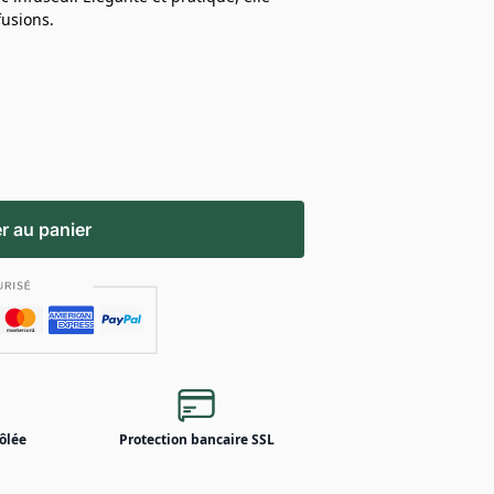
fusions.
r au panier
ôlée
Protection bancaire SSL