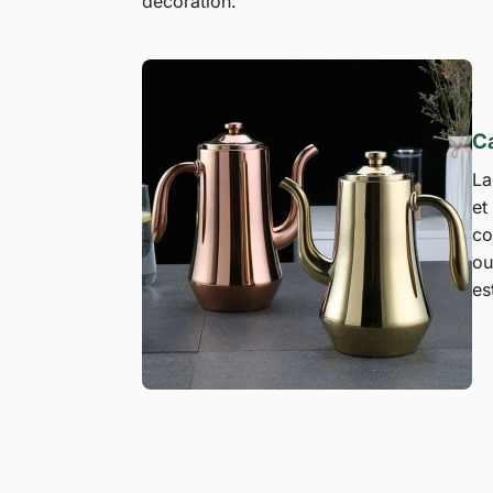
décoration.
Ca
L
et
co
ou
es