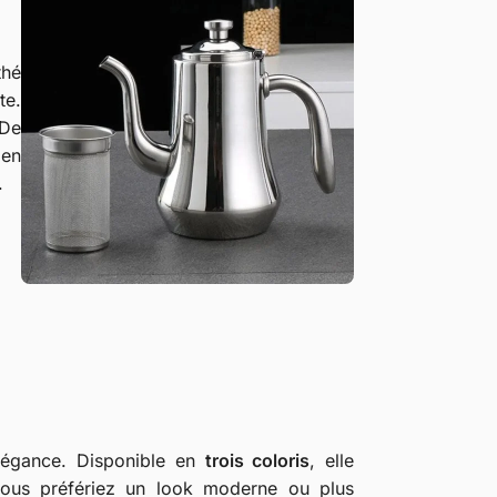
thé
te.
 De
 en
.
élégance. Disponible en
trois coloris
, elle
 vous préfériez un look moderne ou plus