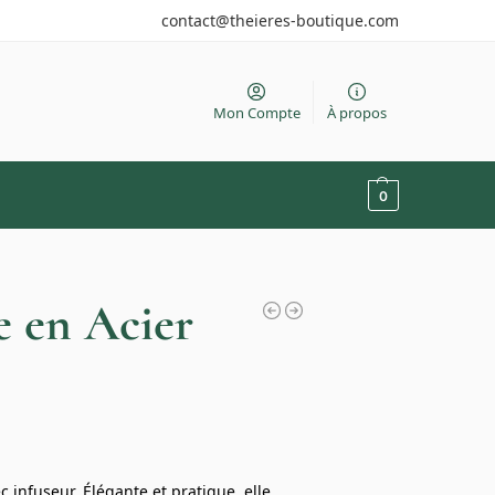
contact@theieres-boutique.com
Mon Compte
À propos
0
e en Acier
 infuseur. Élégante et pratique, elle