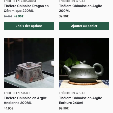
THÉIÈRE EN CÉRAMIQUE
THÉIÈRE EN ARGILE
Théière Chinoise Dragon en
Théière Chinoise en Argile
Céramique 220ML
200ML
49.90
€
39.90
€
59.90
€
Choix des options
Ajouter au panier
THÉIÈRE EN ARGILE
THÉIÈRE EN ARGILE
Théière Chinoise en Argile
Théière Chinoise en Argile
Ancienne 200ML
Ecriture 240ml
44.90
€
99.90
€