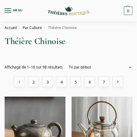
MENU
0
Accueil
Par Culture
Théière Chinoise
/
/
Théière Chinoise
Affichage de 1–16 sur 98 résultats
1
2
3
4
5
6
7