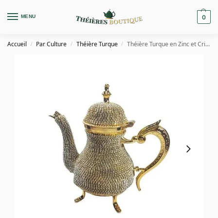
MENU
0
Accueil
Par Culture
Théière Turque
Théière Turque en Zinc et Cristaux Swarovski 500ML
/
/
/