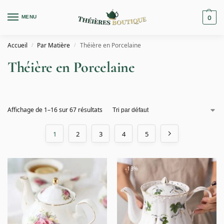
MENU
0
Accueil
Par Matière
Théière en Porcelaine
/
/
Théière en Porcelaine
Affichage de 1–16 sur 67 résultats
1
2
3
4
5
-13%