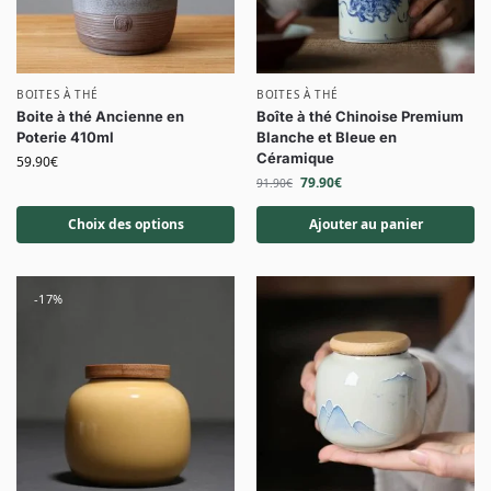
BOITES À THÉ
BOITES À THÉ
Boite à thé Ancienne en
Boîte à thé Chinoise Premium
Poterie 410ml
Blanche et Bleue en
Céramique
59.90
€
79.90
€
91.90
€
Choix des options
Ajouter au panier
-17%