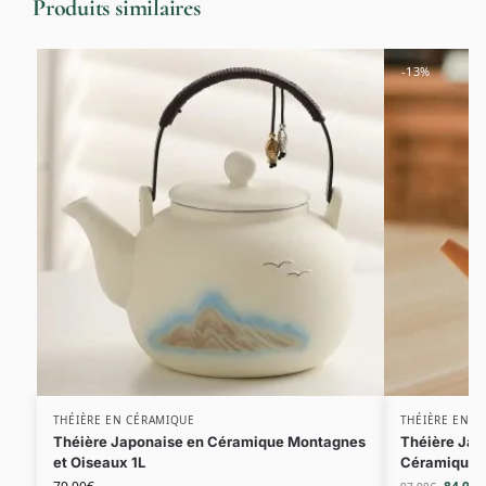
Produits similaires
-13%
THÉIÈRE EN CÉRAMIQUE
THÉIÈRE EN C
Théière Japonaise en Céramique Montagnes
Théière Jap
et Oiseaux 1L
Céramique 