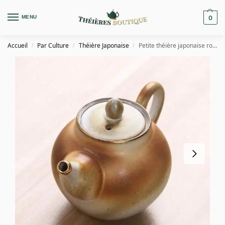
MENU
0
Accueil
Par Culture
Théière Japonaise
Petite théière japonaise ronde en céramique 170ml
/
/
/