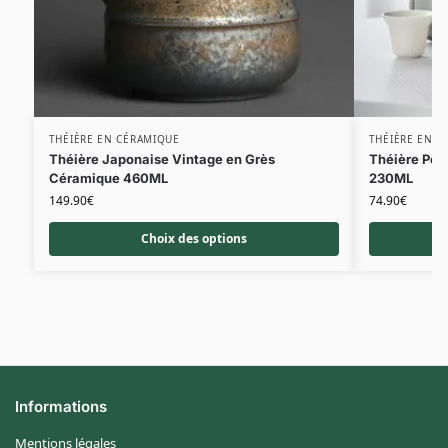
THÉIÈRE EN CÉRAMIQUE
THÉIÈRE EN C
Théière Japonaise Vintage en Grès
Théière Por
Céramique 460ML
230ML
149.90
€
74.90
€
Choix des options
Informations
Mentions légales