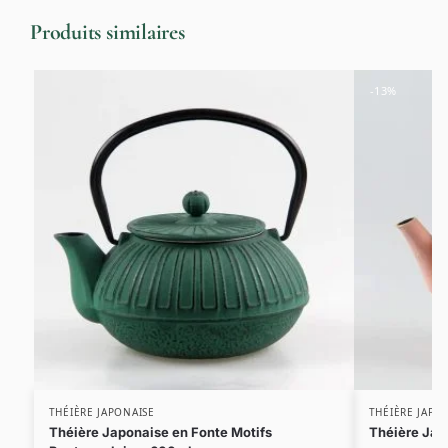
Produits similaires
-13%
THÉIÈRE JAPONAISE
THÉIÈRE JAPO
Théière Japonaise en Fonte Motifs
Théière Jap