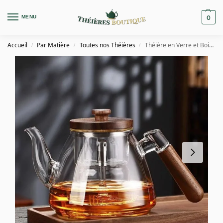
MENU
0
Accueil
Par Matière
Toutes nos Théières
Théière en Verre et Bois de 900ML
/
/
/