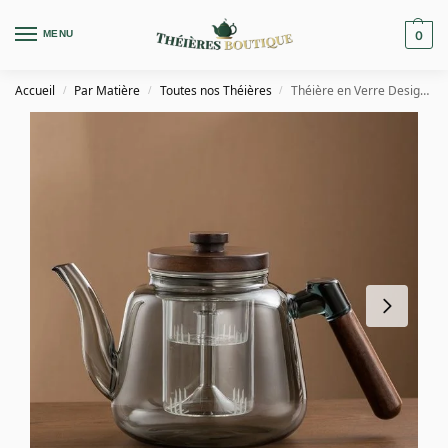
MENU
0
Accueil
Par Matière
Toutes nos Théières
Théière en Verre Design Bois de Noyer 1L
/
/
/