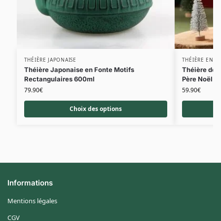
THÉIÈRE JAPONAISE
THÉIÈRE EN C
Théière Japonaise en Fonte Motifs
Théière de 
Rectangulaires 600ml
Père Noël
79.90
€
59.90
€
Choix des options
Informations
Mentions légales
CGV