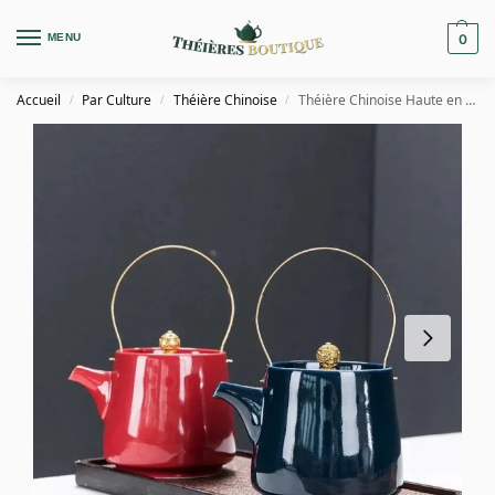
MENU
0
Accueil
Par Culture
Théière Chinoise
Théière Chinoise Haute en Porcelaine 300ML
/
/
/