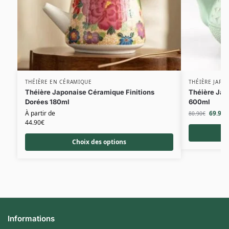
THÉIÈRE EN CÉRAMIQUE
THÉIÈRE JAPO
Théière Japonaise Céramique Finitions
Théière Jap
Dorées 180ml
600ml
À partir de
69.90
€
80.90
€
44.90
€
Choix des options
Informations