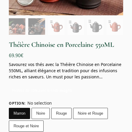
Théière Chinoise en Porcelaine 550ML
69.90
€
Savourez vos thés avec la Théière Chinoise en Porcelaine
550ML, alliant élégance et tradition pour des infusions
riches en saveurs. Un must pour les passionn…
Profitez de 10% avec le code
mug10
No selection
OPTION
:
Marron
Noire
Rouge
Noire et Rouge
Rouge et Noire