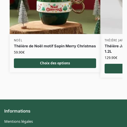
NOËL
THÉIÈRE JAPO
Théière de Noël motif Sapin Merry Christmas
Théière Jap
1.2L
59.90
€
129.90
€
Choix des options
Informations
Mentions légales