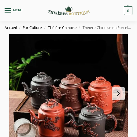
MENU
0
Accueil
Par Culture
Théière Chinoise
Théière Chinoise en Porcelaine 550ML
/
/
/