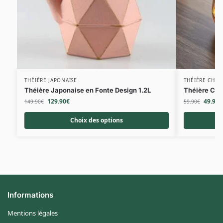
THÉIÈRE JAPONAISE
THÉIÈRE CHIN
Théière Japonaise en Fonte Design 1.2L
Théière Chi
129.90
€
49.90
€
149.90
€
59.90
€
Choix des options
Informations
Mentions légales