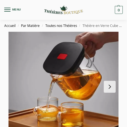
MENU
0
Accueil
Par Matière
Toutes nos Théières
Théière en Verre Cube 600ML – 1L
/
/
/