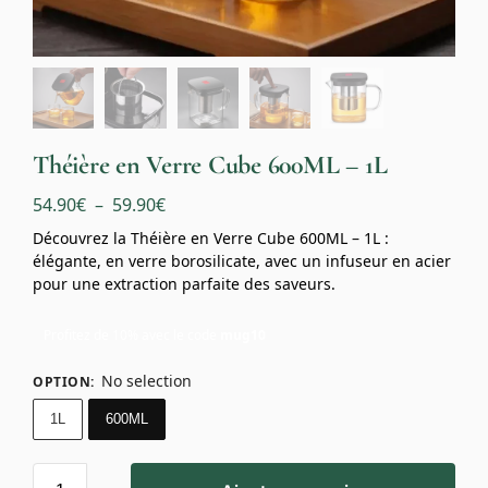
Théière en Verre Cube 600ML – 1L
54.90
€
–
59.90
€
Découvrez la Théière en Verre Cube 600ML – 1L :
élégante, en verre borosilicate, avec un infuseur en acier
pour une extraction parfaite des saveurs.
Profitez de 10% avec le code
mug10
No selection
OPTION
:
1L
600ML