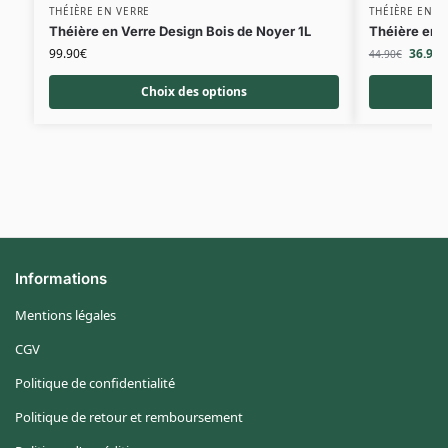
THÉIÈRE EN VERRE
THÉIÈRE EN V
Théière en Verre Design Bois de Noyer 1L
Théière en 
99.90
€
36.90
€
44.90
€
Choix des options
Informations
Mentions légales
CGV
Politique de confidentialité
Politique de retour et remboursement