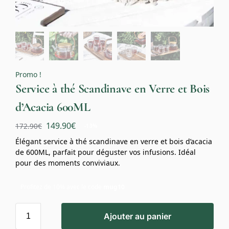
Promo !
Service à thé Scandinave en Verre et Bois
d’Acacia 600ML
149.90
€
172.90
€
-13%
Élégant service à thé scandinave en verre et bois d’acacia
de 600ML, parfait pour déguster vos infusions. Idéal
pour des moments conviviaux.
Profitez de 10% avec le code
mug10
Ajouter au panier