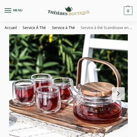
MENU
0
Accueil
Service À Thé
Service à Thé
Service à thé Scandinave en Verre et Bois d’Acacia 600ML
/
/
/