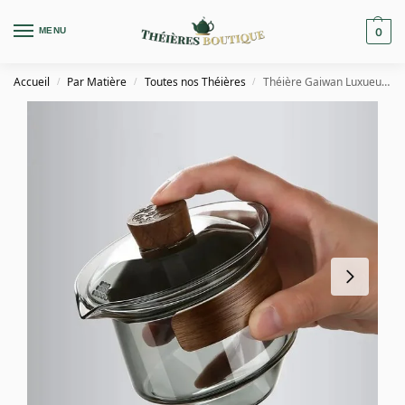
MENU
0
Accueil
Par Matière
Toutes nos Théières
Théière Gaiwan Luxueuse en Verre 230ML
/
/
/