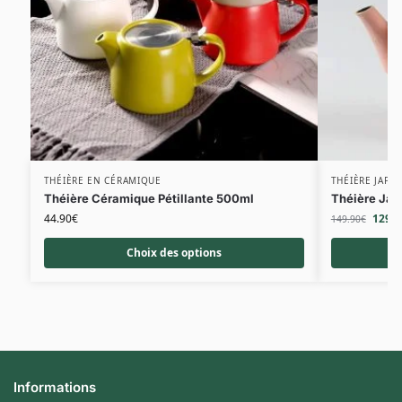
THÉIÈRE EN CÉRAMIQUE
THÉIÈRE JAPO
Théière Céramique Pétillante 500ml
Théière Jap
44.90
€
129.9
149.90
€
Choix des options
Informations