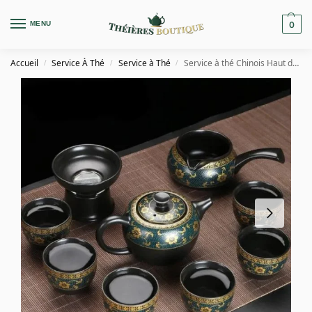
MENU
0
Accueil
Service À Thé
Service à Thé
Service à thé Chinois Haut de Gamme Noir et Doré
/
/
/