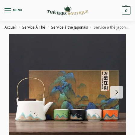
MENU
0
Accueil
Service À Thé
Service à thé Japonais
Service à thé Japonais en Céramique Motifs Montagnes
/
/
/