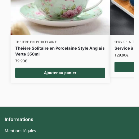
THÉIÈRE EN PORCELAINE
SERVICE À THÉ
Théière Solitaire en Porcelaine Style Anglais
Service à T
Verte 350ml
129.90
€
79.90
€
Ajouter au panier
Informations
Mentions légales