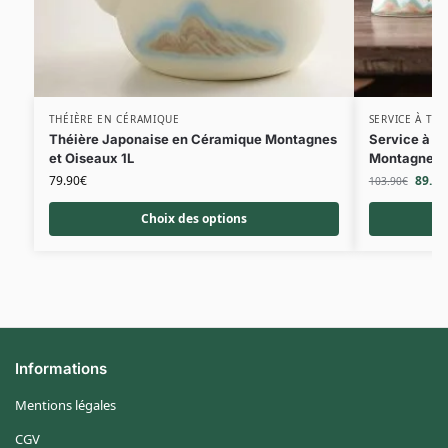
THÉIÈRE EN CÉRAMIQUE
SERVICE À THÉ
Théière Japonaise en Céramique Montagnes
Service à t
et Oiseaux 1L
Montagnes
79.90
€
89.90
103.90
€
Choix des options
Informations
Mentions légales
CGV