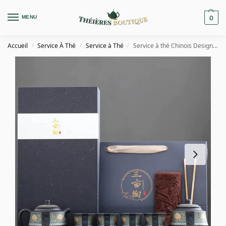
MENU
0
Accueil
Service À Thé
Service à Thé
Service à thé Chinois Design et Élégant
/
/
/