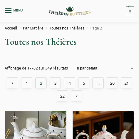
MENU
0
Accueil
Par Matière
Toutes nos Théières
Page 2
/
/
/
Toutes nos Théières
Affichage de 17–32 sur 349 résultats
1
2
3
4
5
…
20
21
22
-13%