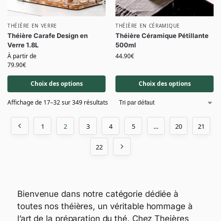
THÉIÈRE EN VERRE
THÉIÈRE EN CÉRAMIQUE
Théière Carafe Design en
Théière Céramique Pétillante
Verre 1.8L
500ml
À partir de
44.90
€
79.90
€
Choix des options
Choix des options
Affichage de 17–32 sur 349 résultats
1
2
3
4
5
…
20
21
22
Bienvenue dans notre catégorie dédiée à
toutes nos théières, un véritable hommage à
l’art de la préparation du thé. Chez Theières