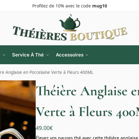
Profitez de 10% avec le code
mug10
e
Service À Thé
Accessoires
re Anglaise en Porcelaine Verte à Fleurs 400ML
Théière Anglaise e
Verte à Fleurs 40
49.00
€
Élevez vos pauses thé avec cette théière anglaise 