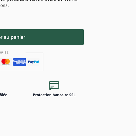
ions.
r au panier
ôlée
Protection bancaire SSL