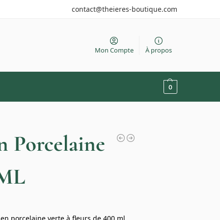
contact@theieres-boutique.com
Mon Compte
À propos
0
n Porcelaine
0ML
en porcelaine verte à fleurs de 400 ml,