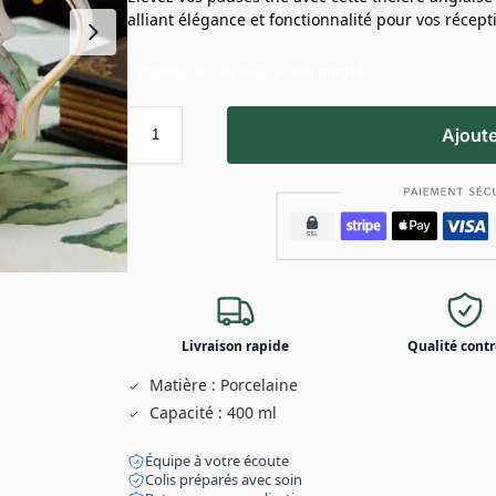
alliant élégance et fonctionnalité pour vos récept
Profitez de 10% avec le code
mug10
Ajoute
Livraison rapide
Qualité contr
Matière : Porcelaine
Capacité : 400 ml
Équipe à votre écoute
Colis préparés avec soin