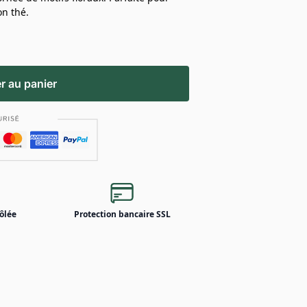
n thé.
r au panier
ôlée
Protection bancaire SSL