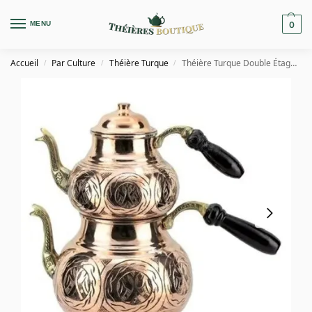
MENU
0
Accueil
Par Culture
Théière Turque
Théière Turque Double Étage en Cuivre Poignée Noire
/
/
/