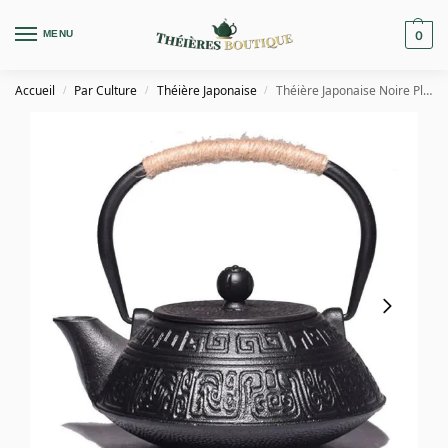
MENU
0
Accueil
Par Culture
Théière Japonaise
Théière Japonaise Noire Plate en Fonte 900ml
/
/
/