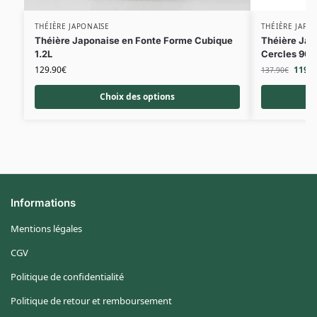
THÉIÈRE JAPONAISE
THÉIÈRE JAPO
Théière Japonaise en Fonte Forme Cubique
Théière Jap
1.2L
Cercles 90
129.90
€
119.9
137.90
€
Choix des options
Informations
Mentions légales
CGV
Politique de confidentialité
Politique de retour et remboursement