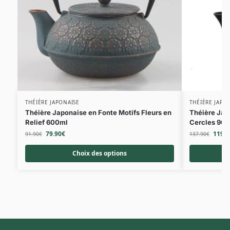
THÉIÈRE JAPONAISE
THÉIÈRE JAPO
Théière Japonaise en Fonte Motifs Fleurs en
Théière Jap
Relief 600ml
Cercles 90
79.90
€
119.9
91.90
€
137.90
€
Choix des options