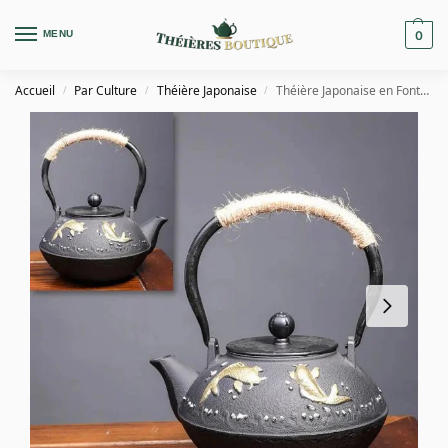
MENU
0
Accueil
Par Culture
Théière Japonaise
Théière Japonaise en Fonte Poissons 1.2L
/
/
/