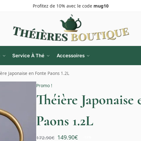
Profitez de 10% avec le code
mug10
e
Service À Thé
Accessoires
ère Japonaise en Fonte Paons 1.2L
Promo !
Théière Japonaise 
Paons 1.2L
149.90
€
172.90
€
-13%