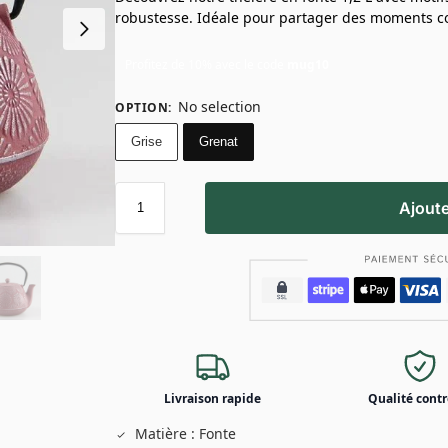
robustesse. Idéale pour partager des moments c
Profitez de 10% avec le code
mug10
No selection
OPTION
:
Grise
Grenat
Ajoute
Livraison rapide
Qualité contr
Matière : Fonte