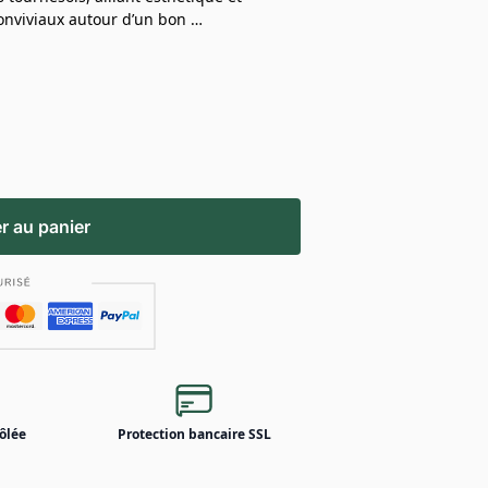
onviviaux autour d’un bon …
r au panier
ôlée
Protection bancaire SSL