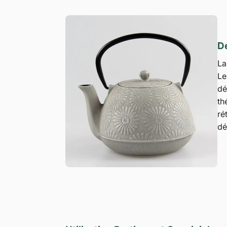
De
L
Le
dé
th
ré
dé