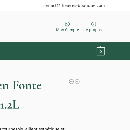
contact@theieres-boutique.com
Mon Compte
À propos
0
en Fonte
1.2L
 tournesols, alliant esthétique et