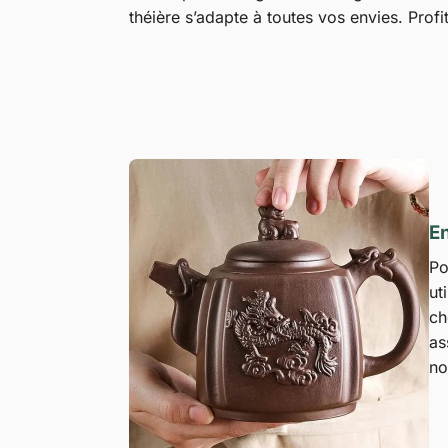
théière s’adapte à toutes vos envies. Pro
En
Po
ut
ch
as
no