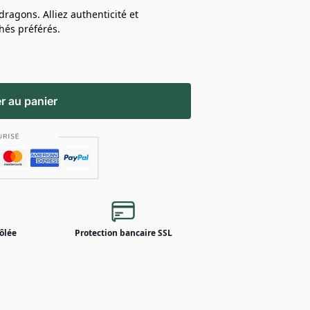
ragons. Alliez authenticité et
thés préférés.
r au panier
ôlée
Protection bancaire SSL