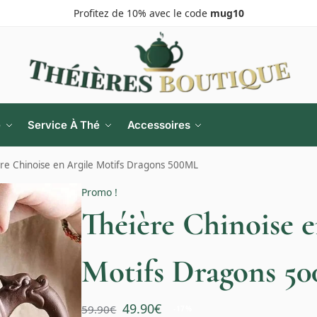
Profitez de 10% avec le code
mug10
e
Service À Thé
Accessoires
re Chinoise en Argile Motifs Dragons 500ML
Promo !
Théière Chinoise e
Motifs Dragons 5
49.90
€
59.90
€
-17%