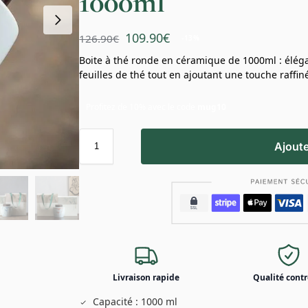
1000ml
109.90
€
126.90
€
-13%
Boite à thé ronde en céramique de 1000ml : élégan
feuilles de thé tout en ajoutant une touche raffiné
Profitez de 10% avec le code
mug10
Ajoute
Livraison rapide
Qualité contr
Capacité : 1000 ml