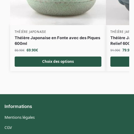
THÉIÈRE JAPONAISE
THÉIÈRE JAPO
Théière Japonaise en Fonte avec des Piques
Théière Jap
600ml
Relief 600m
69.90
€
79.90
€
80.90
€
91.90
€
Choix des options
Informations
Mentions légales
CGV