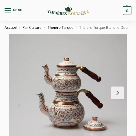
MENU
0
Accueil
Par Culture
Théière Turque
Théière Turque Blanche Double Étage en Cuivre
/
/
/