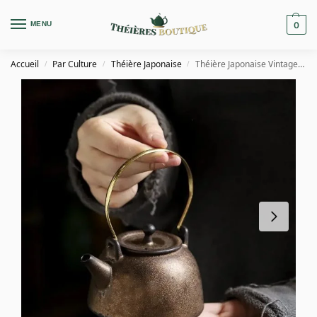
MENU
0
Accueil
Par Culture
Théière Japonaise
Théière Japonaise Vintage en Céramique 200ml
/
/
/