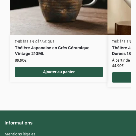
THÉIÈRE EN CÉRAMIQUE
THÉIÈRE EN C
Théière Japonaise en Grès Céramique
Théière Jap
Vintage 210ML
Dorées 180
89.90
€
À partir de
44.90
€
Ajouter au panier
Informations
Mentions légales