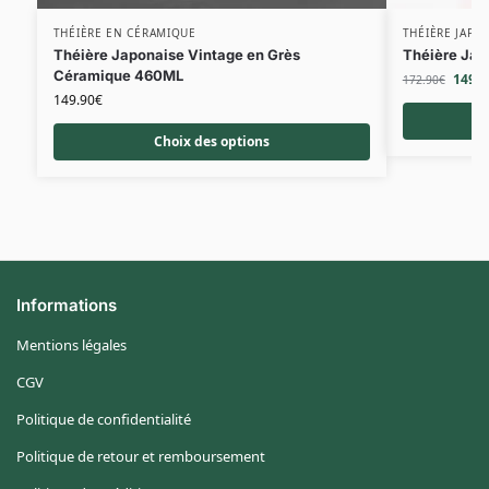
THÉIÈRE EN CÉRAMIQUE
THÉIÈRE JAPO
Théière Japonaise Vintage en Grès
Théière Jap
Céramique 460ML
149.9
172.90
€
149.90
€
Choix des options
Informations
Mentions légales
CGV
Politique de confidentialité
Politique de retour et remboursement