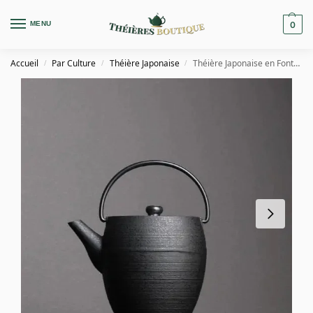
MENU
0
Accueil
Par Culture
Théière Japonaise
Théière Japonaise en Fonte Noire 1.1L
/
/
/