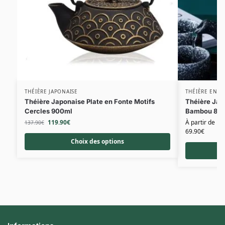
THÉIÈRE JAPONAISE
THÉIÈRE EN C
Théière Japonaise Plate en Fonte Motifs
Théière Jap
Cercles 900ml
Bambou 80
119.90
€
À partir de
137.90
€
69.90
€
Choix des options