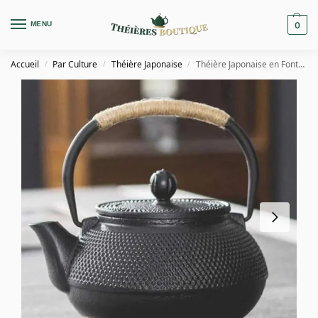
MENU
0
Accueil
Par Culture
Théière Japonaise
Théière Japonaise en Fonte Emaillée Noire 600ML – 1.2L
/
/
/