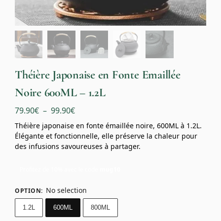
Théière Japonaise en Fonte Emaillée
Noire 600ML – 1.2L
79.90
€
–
99.90
€
Théière japonaise en fonte émaillée noire, 600ML à 1.2L.
Élégante et fonctionnelle, elle préserve la chaleur pour
des infusions savoureuses à partager.
Profitez de 10% avec le code
mug10
No selection
OPTION
:
1.2L
600ML
800ML