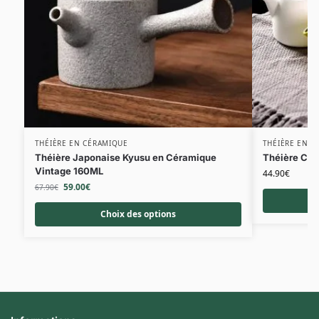
THÉIÈRE EN CÉRAMIQUE
THÉIÈRE EN C
Théière Japonaise Kyusu en Céramique
Théière Cér
Vintage 160ML
44.90
€
59.00
€
67.90
€
Choix des options