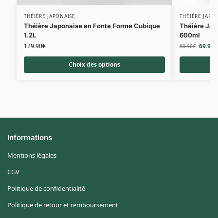
THÉIÈRE JAPONAISE
THÉIÈRE JAPO
Théière Japonaise en Fonte Forme Cubique
Théière Jap
1.2L
600ml
129.90
€
69.90
€
80.90
€
Choix des options
Informations
Mentions légales
CGV
Politique de confidentialité
Politique de retour et remboursement