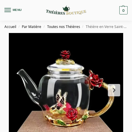
MENU
0
Accueil
Par Matière
Toutes nos Théières
Théière en Verre Saint-Valentin 300ML
/
/
/