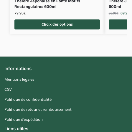
Théière Japonaise en Fonte Motifs
Théière Jap
Rectangulaires 600ml
600ml
79.90
€
69.90
€
80.90
€
Choix des options
Informations
Mentions légales
CGV
Politique de confidentialité
Politique de retour et remboursement
Politique d'expédition
Liens utiles