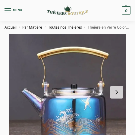
MENU
0
Accueil
Par Matière
Toutes nos Théières
Théière en Verre Coloré Océan 1L
/
/
/