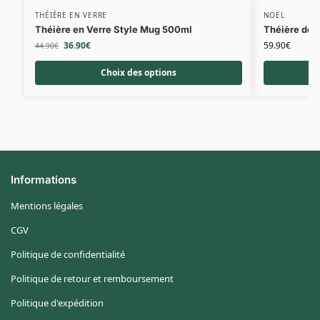
THÉIÈRE EN VERRE
NOËL
Théière en Verre Style Mug 500ml
Théière de 
36.90
€
59.90
€
44.90
€
Choix des options
Informations
Mentions légales
CGV
Politique de confidentialité
Politique de retour et remboursement
Politique d'expédition