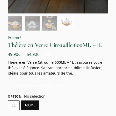
Promo !
Théière en Verre Citrouille 600ML – 1L
49.90
€
–
54.90
€
-17%
Théière en Verre Citrouille 600ML – 1L : savourez votre
thé avec élégance. Sa transparence sublime l’infusion,
idéale pour tous les amateurs de thé.
Profitez de 10% avec le code
mug10
No selection
OPTION
:
1L
600ML