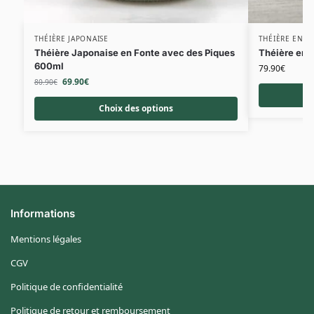
THÉIÈRE JAPONAISE
THÉIÈRE EN V
Théière Japonaise en Fonte avec des Piques
Théière en 
600ml
79.90
€
69.90
€
80.90
€
Choix des options
Informations
Mentions légales
CGV
Politique de confidentialité
Politique de retour et remboursement