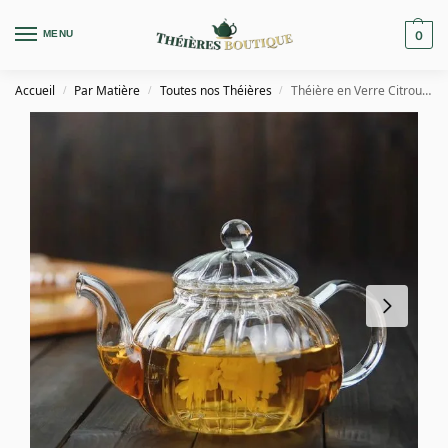
MENU
0
Accueil
Par Matière
Toutes nos Théières
Théière en Verre Citrouille 600ML – 1L
/
/
/