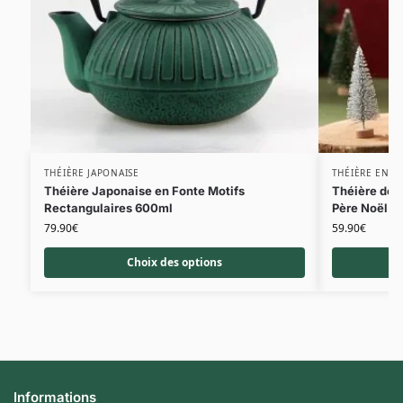
THÉIÈRE JAPONAISE
THÉIÈRE EN C
Théière Japonaise en Fonte Motifs
Théière de 
Rectangulaires 600ml
Père Noël
79.90
€
59.90
€
Choix des options
Informations