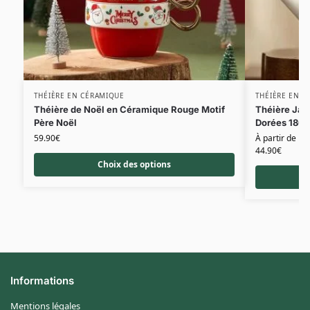
THÉIÈRE EN CÉRAMIQUE
THÉIÈRE EN C
Théière de Noël en Céramique Rouge Motif
Théière Jap
Père Noël
Dorées 180
59.90
€
À partir de
44.90
€
Choix des options
Informations
Mentions légales