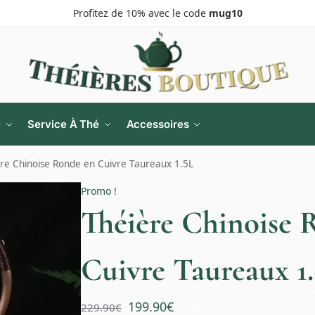
Profitez de 10% avec le code
mug10
e
Service À Thé
Accessoires
re Chinoise Ronde en Cuivre Taureaux 1.5L
Promo !
Théière Chinoise 
Cuivre Taureaux 1
199.90
€
229.90
€
-13%