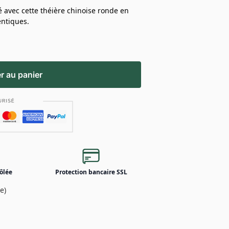
 avec cette théière chinoise ronde en
entiques.
r au panier
ôlée
Protection bancaire SSL
e)