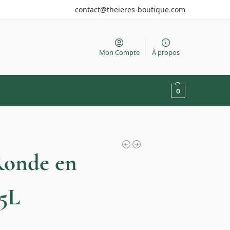
contact@theieres-boutique.com
Mon Compte
À propos
0
Ronde en
.5L