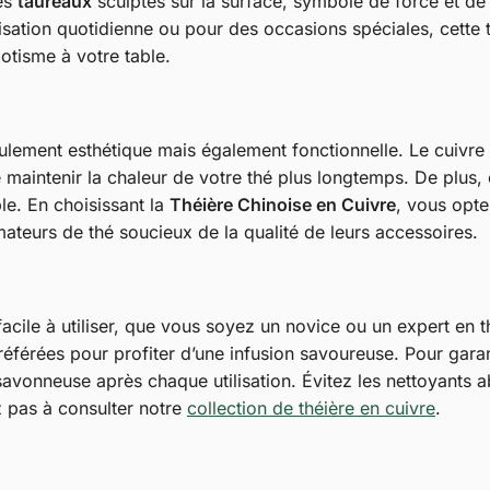
Les
taureaux
sculptés sur la surface, symbole de force et de
lisation quotidienne ou pour des occasions spéciales, cette
otisme à votre table.
eulement esthétique mais également fonctionnelle. Le cuivre
maintenir la chaleur de votre thé plus longtemps. De plus, 
ble. En choisissant la
Théière Chinoise en Cuivre
, vous opte
mateurs de thé soucieux de la qualité de leurs accessoires.
acile à utiliser, que vous soyez un novice ou un expert en thé
préférées pour profiter d’une infusion savoureuse. Pour gara
avonneuse après chaque utilisation. Évitez les nettoyants ab
z pas à consulter notre
collection de théière en cuivre
.