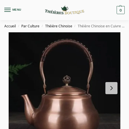
MENU
0
Accueil
Par Culture
Théière Chinoise
Théière Chinoise en Cuivre Simple 1.6L
/
/
/