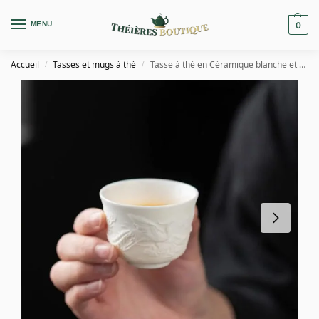
MENU
0
Accueil
Tasses et mugs à thé
Tasse à thé en Céramique blanche et fine 50ml
/
/