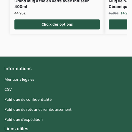
Grand mug à thé en verre avec Infuseur
Mug de Noël
400ml
Céramique
44.90
€
14.90
€
18.90
€
Choix des options
Informations
Mentions légales
CGV
Politique de confidentialité
Politique de retour et remboursement
Politique d'expédition
Liens utiles