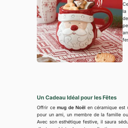
C
la
de
pe
am
fe
Un Cadeau Idéal pour les Fêtes
Offrir ce
mug de Noël
en céramique est u
pour un ami, un membre de la famille ou
Avec son esthétique festive, il saura sé