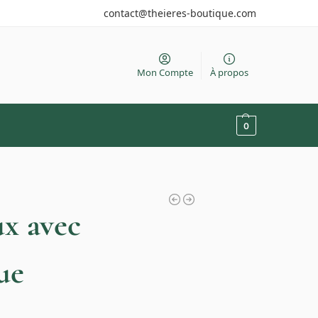
contact@theieres-boutique.com
Mon Compte
À propos
0
x avec
ue