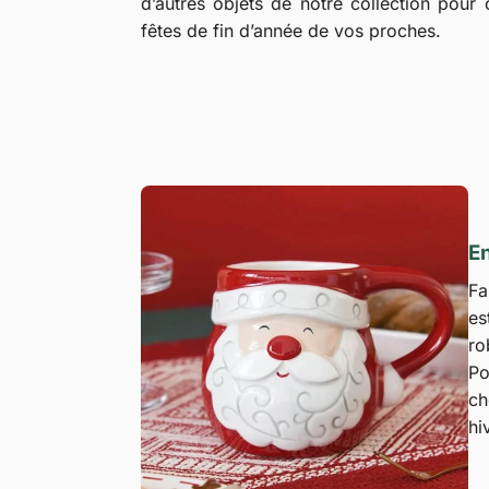
d’autres objets de notre collection pou
fêtes de fin d’année de vos proches.
En
Fa
es
ro
Po
ch
hi