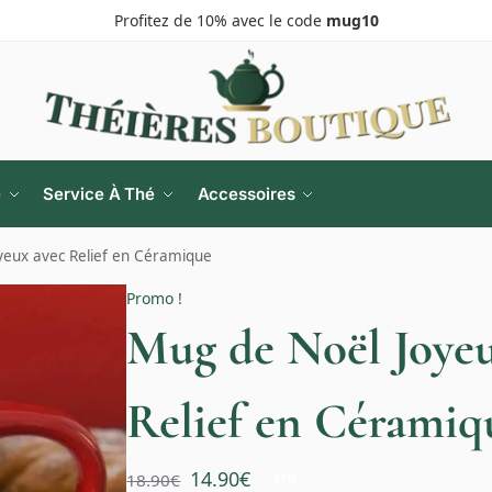
Profitez de 10% avec le code
mug10
e
Service À Thé
Accessoires
yeux avec Relief en Céramique
Promo !
Mug de Noël Joyeu
Relief en Céramiq
14.90
€
18.90
€
-21%