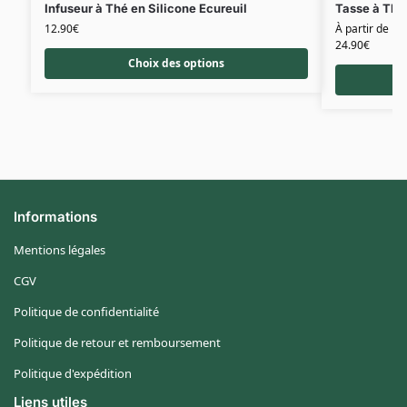
Infuseur à Thé en Silicone Ecureuil
Tasse à Thé
12.90
€
À partir de
24.90
€
Choix des options
Informations
Mentions légales
CGV
Politique de confidentialité
Politique de retour et remboursement
Politique d'expédition
Liens utiles