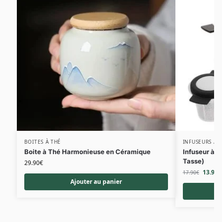
BOITES À THÉ
INFUSEURS À 
Boite à Thé Harmonieuse en Céramique
Infuseur à T
Tasse)
29.90
€
13.90
€
17.90
€
Ajouter au panier