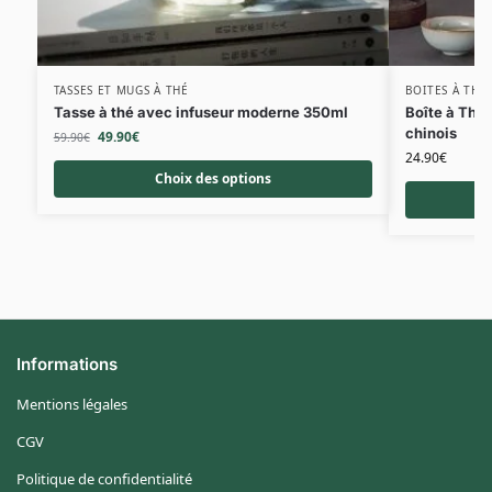
TASSES ET MUGS À THÉ
BOITES À THÉ
Tasse à thé avec infuseur moderne 350ml
Boîte à Thé 
chinois
49.90
€
59.90
€
24.90
€
Choix des options
Informations
Mentions légales
CGV
Politique de confidentialité