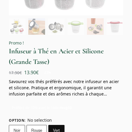
Promo !
Infuseur à Thé en Acier et Silicone
(Grande Tasse)
13.90
€
17.90
€
-22%
Savourez vos thés préférés avec notre infuseur en acier
et silicone. Pratique et ergonomique, il garantit une
infusion parfaite et des arômes riches à chaque…
Profitez de 10% avec le code
mug10
No selection
OPTION
:
Noir
Rouge
Vert