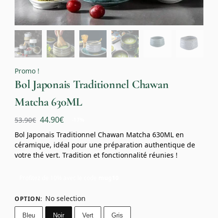
Promo !
Bol Japonais Traditionnel Chawan
Matcha 630ML
44.90
€
53.90
€
-17%
Bol Japonais Traditionnel Chawan Matcha 630ML en
céramique, idéal pour une préparation authentique de
votre thé vert. Tradition et fonctionnalité réunies !
Profitez de 10% avec le code
mug10
No selection
OPTION
:
Bleu
Noir
Vert
Gris