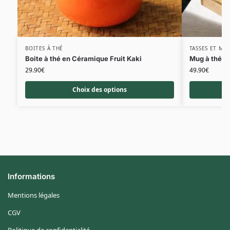
BOITES À THÉ
TASSES ET MU
Boite à thé en Céramique Fruit Kaki
Mug à thé b
29.90
€
49.90
€
Choix des options
Informations
Mentions légales
CGV
Politique de confidentialité