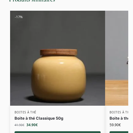
-17%
BOITES À THÉ
BOITES À THÉ
Boite à thé Classique 50g
Boite à thé
34.90
€
59.90
€
41.90
€